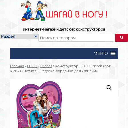
Skip
to
content
интернет-магазин детских конструкторов
МЕНЮ
Главная
/
LEGO
/
Friends
/ Конструктор LEGO Friends (арт.
41387) «Летняя шкатулка-сердечко для Оливии»