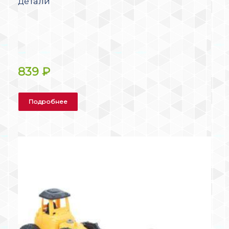
детали
839
₽
Подробнее