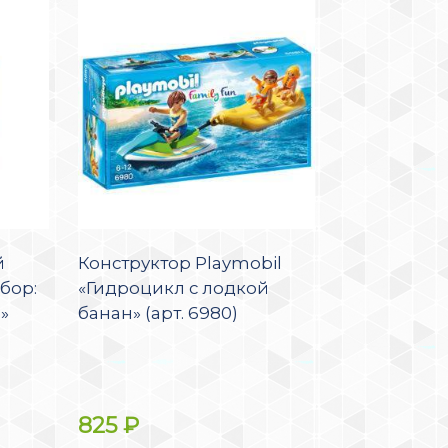
й
Конструктор Playmobil
бор:
«Гидроцикл с лодкой
»
банан» (арт. 6980)
825
₽