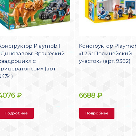
Конструктор Playmobil
Конструктор Playmob
«Динозавры: Вражеский
«1.2.3.: Полицейский
квадроцикл с
участок» (арт. 9382)
трицератопсом» (арт.
9434)
4076
₽
6688
₽
Подробнее
Подробнее