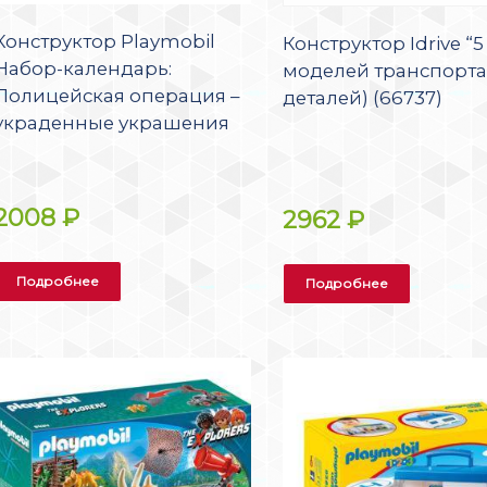
Конструктор Playmobil
Конструктор Idrive “5
Набор-календарь:
моделей транспорта”
Полицейская операция –
деталей) (66737)
украденные украшения
2008
₽
2962
₽
Подробнее
Подробнее