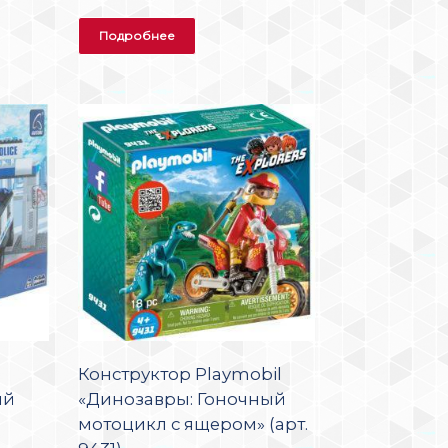
Подробнее
Конструктор Playmobil
ий
«Динозавры: Гоночный
мотоцикл с ящером» (арт.