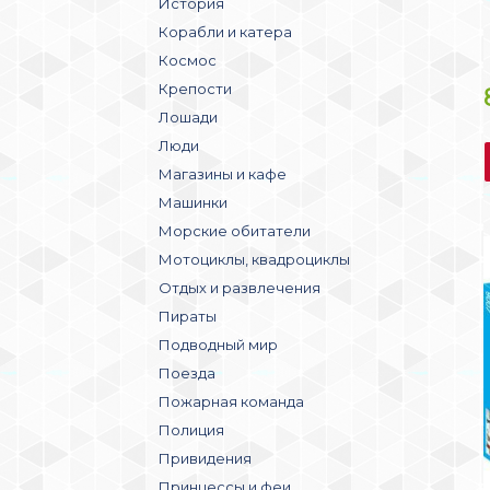
История
Корабли и катера
Космос
Крепости
Лошади
Люди
Магазины и кафе
Машинки
Морские обитатели
Мотоциклы, квадроциклы
Отдых и развлечения
Пираты
Подводный мир
Поезда
Пожарная команда
Полиция
Привидения
Принцессы и феи