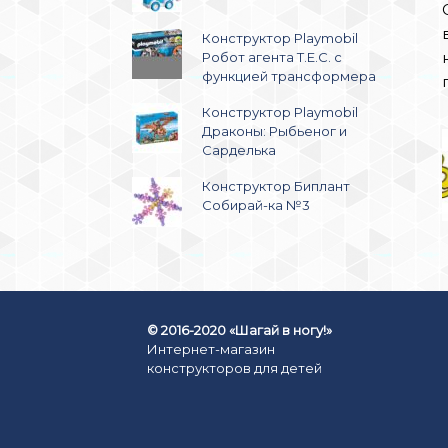
Конструктор Playmobil
Робот агента T.E.C. c
функцией трансформера
Конструктор Playmobil
Драконы: Рыбьеног и
Сарделька
Конструктор Биплант
Собирай-ка №3
© 2016-2020 «Шагай в ногу!»
Интернет-магазин
конструкторов для детей