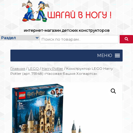
Skip
to
content
интернет-магазин детских конструкторов
МЕНЮ
Главная
/
LEGO
/
Harry Potter
/ Конструктор LEGO Harry
Potter (арт. 75948) «Часовая башня Хогвартса»