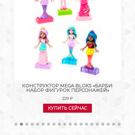
КИ
КОНСТРУКТОР MEGA BLOKS «БАРБИ:
M
»
НАБОР ФИГУРОК ПЕРСОНАЖЕЙ»
К
229
₽
КУПИТЬ СЕЙЧАС