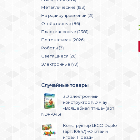
Металлические (193)
На радиоуправлении (21)
Отвёрточные (86)
Пластмассовые (2381)
По тематикам (2026)
Роботы (3)
Светящиеся (26)
Электронные (79)
Случайные товары
3D электронный
конструктор ND Play
«Волшебная птица» (арт.
NDP-045)
Конструктор LEGO Duplo
(арт. 10847) «Считай и
играй: Поезд»