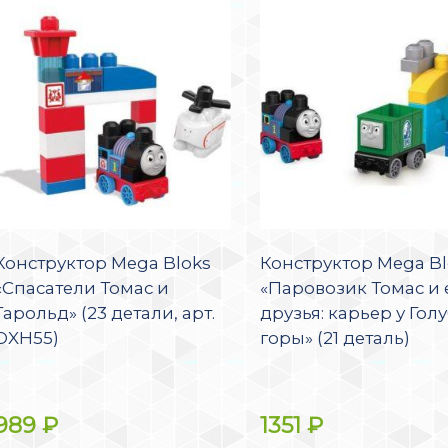
Конструктор Mega Bloks
Конструктор Mega Bl
«Спасатели Томас и
«Паровозик Томас и 
Гарольд» (23 детали, арт.
друзья: карьер у Гол
DXH55)
горы» (21 деталь)
989
₽
1351
₽