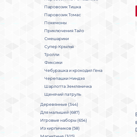
Паровозик Тишка
Паровозик Томас
Покемоны
Приключения Тайо
Смешарики
Супер Крылья
Тролли
Фиксики
Чебурашка и крокодил Гена
Черепашки Ниндзя
Шарлотта Земляничка
Щенячий патруль
Деревянные (344)
Для малышей (687)
Игровые наборы (654)
Из кирпичиков (58)
Магнитные (305)