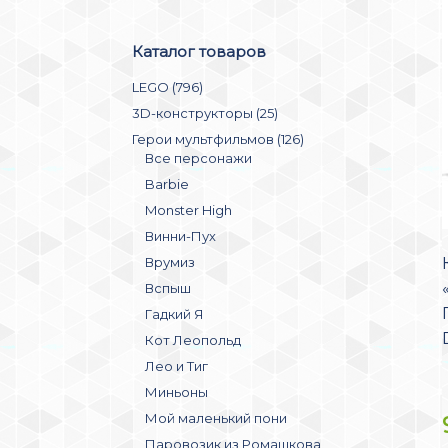
Каталог товаров
LEGO (796)
3D-конструкторы (25)
Герои мультфильмов (126)
Все персонажи
Barbie
Monster High
Винни-Пух
Врумиз
Вспыш
Гадкий Я
Кот Леопольд
Лео и Тиг
Миньоны
Мой маленький пони
Паровозик из Ромашкова