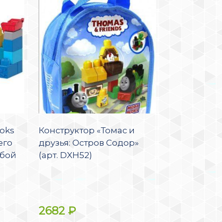
oks
Конструктор «Томас и
его
друзья: Остров Содор»
убой
(арт. DXH52)
2682
₽