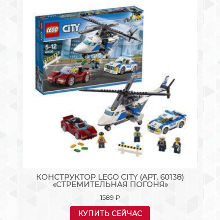
S
КОНСТРУКТОР LEGO CITY (АРТ. 60138)
К
«СТРЕМИТЕЛЬНАЯ ПОГОНЯ»
1589
₽
КУПИТЬ СЕЙЧАС