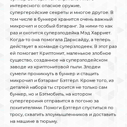
интересного: опасное оружие,
супергеройские секреты и многое другое. В
том числе в бункере хранится очень важный
микрочип и особый бэтаранг. За ними-то как
раз и охотится суперзлодейка Мэд Харриет.
Когда-то она помогала Дарксайду, а теперь
действует в команде суперзлодеек. В этот раз
ей помогает Криптомит, маленькое злобное
существо, созданное на суперзлодейском
заводе из криптонитовой пыли. Злодеи
сумели проникнуть в бункер и стащить
микрочип и бэтаранг Бэтгёрл. Кроме того, из
деталей набора ты строится не только сам
бункер, но и Бэтмобиль, на котором
супергероиня отправится в погоню за
похитителями. Помоги Бэтгёрл спуститься по
тросу, схватить злоумышленников и доставить
на машине в тюрьму.