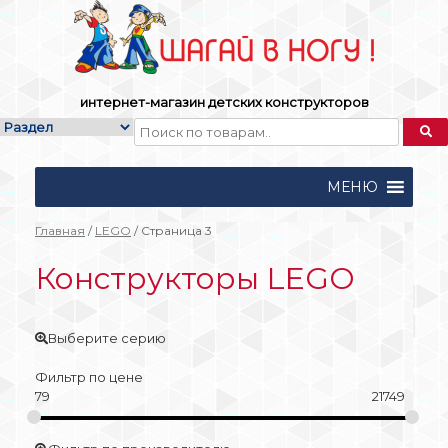
Skip
to
content
интернет-магазин детских конструкторов
МЕНЮ
Главная
/
LEGO
/ Страница 3
Конструкторы LEGO
Выберите серию
Фильтр по цене
79
21749