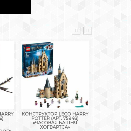
HARRY
КОНСТРУКТОР LEGO HARRY
КОНСТРУКТО
6)
POTTER (АРТ. 75948)
(АРТ. 60217
«ЧАСОВАЯ БАШНЯ
САМО
:
ХОГВАРТСА»
212