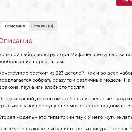
Описание
Отзывы (0)
Описание
Большой набор конструктора Мифические существа п
воображение персонажам.
Конструктор состоит из 223 деталей. Как и во всех набо
предлагается собрать сразу три различные модели. На 
дракона, паука или злобного тролля.
Огнедышащий дракон имеет большие зелёные глаза и о
крыльям сказочное существо может легко подниматься 
Вторая модель – это гигантский паук. У него жуткие ла
Также устрашающе выглядит и третья фигура – тролль