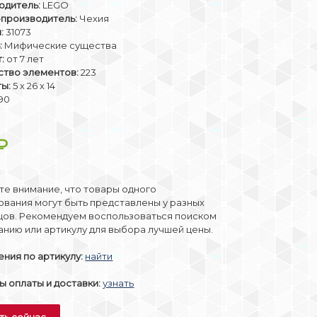
одитель:
LEGO
-производитель:
Чехия
:
31073
:
Мифические существа
:
от 7 лет
ство элементов:
223
ты:
5 х 26 х 14
90
₽
е внимание, что товары одного
вания могут быть представлены у разных
цов. Рекомендуем воспользоваться поиском
анию или артикулу для выбора лучшей цены.
ния по артикулу:
найти
 оплаты и доставки:
узнать
ть сейчас