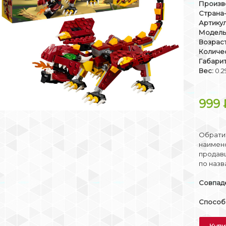
Произв
Страна
Артикул
Модель
Возраст
Количе
Габари
Вес:
0.2
999
Обратит
наимено
продав
по назв
Совпаде
Способы
Купи