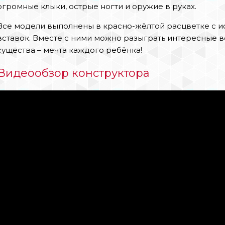
огромные клыки, острые ногти и оружие в руках.
Все модели выполнены в красно-жёлтой расцветке с 
вставок. Вместе с ними можно разыграть интересные в
существа – мечта каждого ребёнка!
Видеообзор конструктора