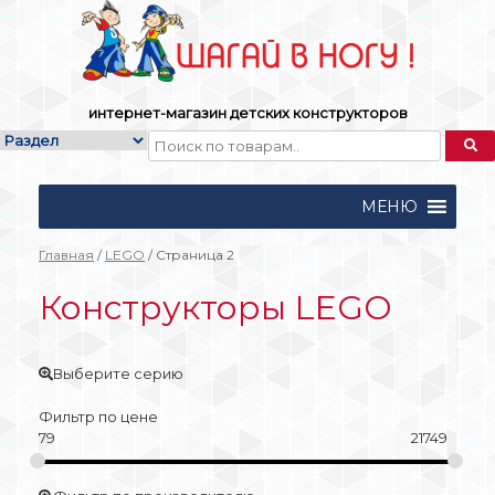
Skip
to
content
интернет-магазин детских конструкторов
МЕНЮ
Главная
/
LEGO
/ Страница 2
Конструкторы LEGO
Выберите серию
Фильтр по цене
79
21749