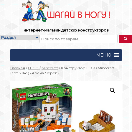
Skip
to
content
интернет-магазин детских конструкторов
МЕНЮ
Главная
/
LEGO
/
Mineсraft
/ Конструктор LEGO Mineсraft
(арт. 21145) «Арена-Череп»