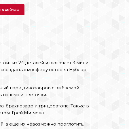
ть сейчас
оит из 24 деталей и включает 3 мини-
воссоздать атмосферу острова Нублар
ьный парк динозавров с эмблемой
ь пальма и цветочки.
а: брахиозавр и трицератопс. Также в
том: Грей Митчелл.
й, а еще их невозможно проглотить.