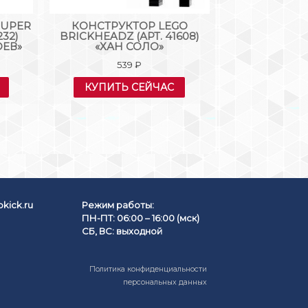
SUPER
КОНСТРУКТОР LEGO
КОНСТРУК
232)
BRICKHEADZ (АРТ. 41608)
BATMAN MOVIE
ОЕВ»
«ХАН СОЛО»
«ЛЕДЯНАЯ AТ
ФРИ
539
₽
126
КУПИТЬ СЕЙЧАС
КУПИТЬ
kick.ru
Режим работы:
ПН-ПТ: 06:00 – 16:00 (мск)
СБ, ВС: выходной
Политика конфиденциальности
персональных данных