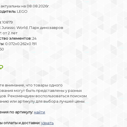
актуальны на 08.08.2026г.
одитель:
LEGO
:
10879
:
Jurassic World: Парк динозавров
:
от 2 лет
ство элементов:
24
ты:
0.072x0.262x0.191
50
₽
е внимание, что товары одного
вания могут быть представлены у разных
цов. Рекомендуем воспользоваться поиском
анию или артикулу для выбора лучшей цены.
ния по артикулу:
найти
 оплаты и доставки:
узнать