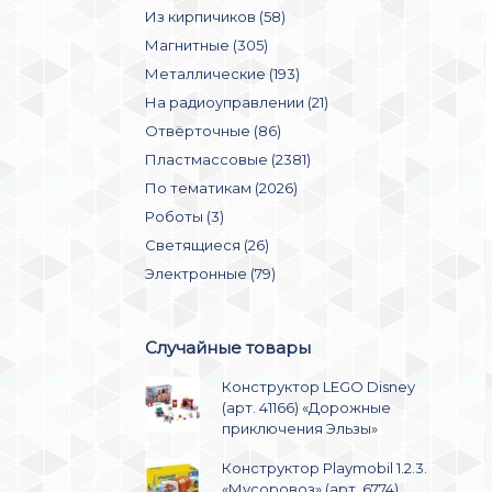
Из кирпичиков (58)
Магнитные (305)
Металлические (193)
На радиоуправлении (21)
Отвёрточные (86)
Пластмассовые (2381)
По тематикам (2026)
Роботы (3)
Светящиеся (26)
Электронные (79)
Случайные товары
Конструктор LEGO Disney
(арт. 41166) «Дорожные
приключения Эльзы»
Конструктор Playmobil 1.2.3.
«Мусоровоз» (арт. 6774)