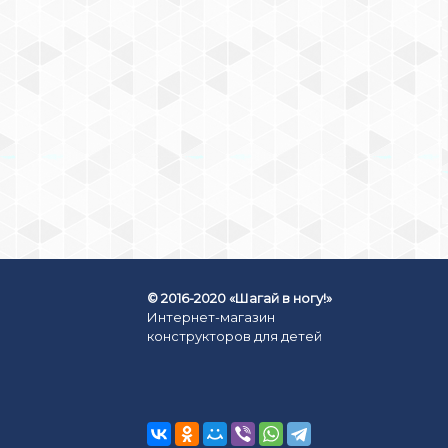
КОНСТРУКТОР LEGO HARRY
POTTER (АРТ. 75946)
«ТУРНИР ТРЁХ
ВОЛШЕБНИКОВ:
ВЕНГЕРСКАЯ ХВОСТОРОГА»
2129
₽
КУПИТЬ СЕЙЧАС
© 2016-2020 «Шагай в ногу!»
Интернет-магазин
конструкторов для детей