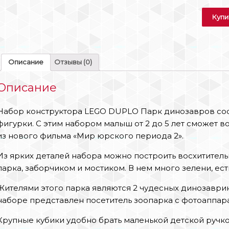
Купи
Описание
Отзывы (0)
Описание
Набор конструктора LEGO DUPLO Парк динозавров сост
фигурки. С этим набором малыш от 2 до 5 лет сможет 
из нового фильма «Мир юрского периода 2».
Из ярких деталей набора можно построить восхитител
парка, заборчиком и мостиком. В нем много зелени, ест
Жителями этого парка являются 2 чудесных динозаврик
наборе представлен посетитель зоопарка с фотоаппара
Крупные кубики удобно брать маленькой детской ручко