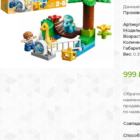
Данные 
Произв
Артикул
Модель
Возраст
Количе
Габари
Вес:
0.3
999
Обратит
наимено
продав
по назв
Совпаде
Способы