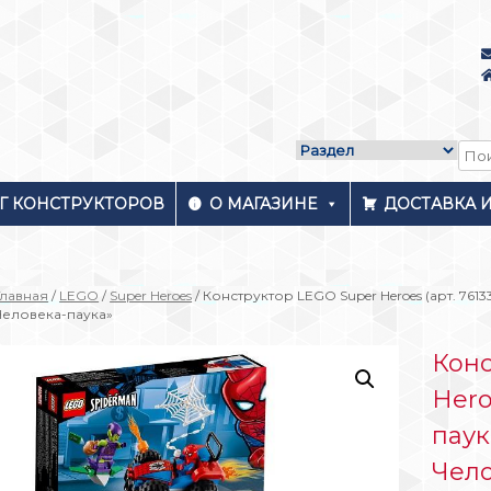
Г КОНСТРУКТОРОВ
О МАГАЗИНЕ
ДОСТАВКА 
Главная
/
LEGO
/
Super Heroes
/ Конструктор LEGO Super Heroes (арт. 76
Человека-паука»
Конс
Hero
паук
Чело