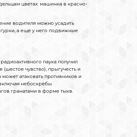
дельцам цветах: машинка в красно-
ение водителя можно усадить
игурки, а еще у него подвижные
а радиоактивного паука получил
е (шестое чувство), прыгучесть и
н может атаковать противников и
включая небоскрёбы.
агов гранатами в форме тыкв.