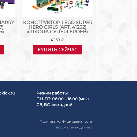
HARRY
КОНСТРУКТОР LEGO SUPER
КОНСТРУКТО
7)
HERO GIRLS (АРТ. 41232)
(АРТ. 60217
Ь»
«ШКОЛА СУПЕРГЕРОЕВ»
САМО
4269
₽
212
КУПИТЬ СЕЙЧАС
КУПИТЬ
kick.ru
Режим работы:
ПН-ПТ: 06:00 – 16:00 (мск)
СБ, ВС: выходной
Политика конфиденциальности
персональных данных