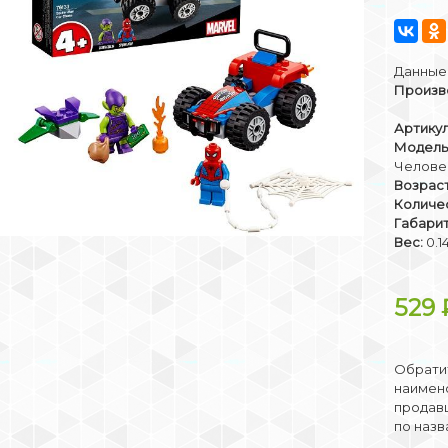
Данные 
Произв
Артикул
Модель
Челове
Возраст
Количе
Габари
Вес:
0.1
529
Обратит
наимено
продав
по назв