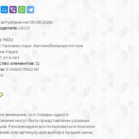
актуальны на 06.08.2026г.
одитель:
LEGO
:
76133
:
Человек-паук: Автомобильная погоня
ка-паука
:
от 4 лет
ство элементов:
52
ты:
0.046x0.191x0.141
40
₽
е внимание, что товары одного
вания могут быть представлены у разных
цов. Рекомендуем воспользоваться поиском
анию или артикулу для выбора лучшей цены.