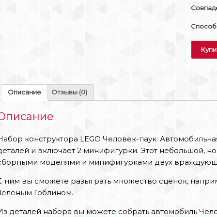
Совпаде
Способы
Купи
Описание
Отзывы (0)
Описание
Набор конструктора LEGO Человек-паук: Автомобильная
деталей и включает 2 минифигурки. Этот небольшой, н
сборными моделями и минифигурками двух враждующ
С ним вы сможете разыграть множество сценок, наприм
Зелёным Гоблином.
Из деталей набора вы можете собрать автомобиль Чел