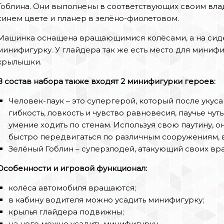
Гоблина. Они выполнены в соответствующих своим вла
синем цвете и планер в зелёно-фиолетовом.
Машинка оснащена вращающимися колёсами, а на сид
минифигурку. У глайдера так же есть место для миниф
крылышки.
В состав набора также входят 2 минифигурки героев:
Человек-паук – это супергерой, который после укус
гибкость, ловкость и чувство равновесия, паучье чуть
умение ходить по стенам. Используя свою паутину, о
быстро передвигаться по различным сооружениям, 
Зелёный Гоблин – суперзлодей, атакующий своих вр
Особенности и игровой функционал:
колёса автомобиля вращаются;
в кабину водителя можно усадить минифигурку;
крылья глайдера подвижны;
на него можно усадить минифигурку.