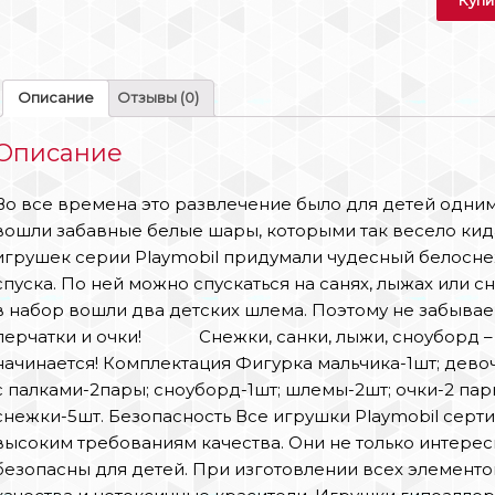
Описание
Отзывы (0)
Описание
Во все времена это развлечение было для детей одним
вошли забавные белые шары, которыми так весело кида
игрушек серии Playmobil придумали чудесный белосне
спуска. По ней можно спускаться на санях, лыжах или 
в набор вошли два детских шлема. Поэтому не забываем
перчатки и очки! Снежки, санки, лыжи, сноуборд – 
начинается! Комплектация Фигурка мальчика-1шт; девоч
с палками-2пары; сноуборд-1шт; шлемы-2шт; очки-2 пары
снежки-5шт. Безопасность Все игрушки Playmobil сер
высоким требованиям качества. Они не только интерес
безопасны для детей. При изготовлении всех элементо