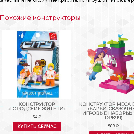
качества и нетоксичные красители. Игрушки гипоаллер
Похожие конструкторы
КОНСТРУКТОР
КОНСТРУКТОР MEGA 
«ГОРОДСКИЕ ЖИТЕЛИ»
«БАРБИ: СКАЗОЧН
ИГРОВЫЕ НАБОРЫ» (
34
₽
DPK99)
589
₽
КУПИТЬ СЕЙЧАС