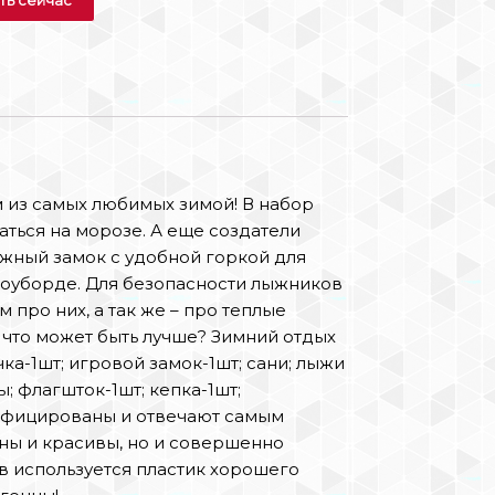
 из самых любимых зимой! В набор
ться на морозе. А еще создатели
жный замок с удобной горкой для
сноуборде. Для безопасности лыжников
 про них, а так же – про теплые
что может быть лучше? Зимний отдых
ка-1шт; игровой замок-1шт; сани; лыжи
; флагшток-1шт; кепка-1шт;
тифицированы и отвечают самым
ны и красивы, но и совершенно
в используется пластик хорошего