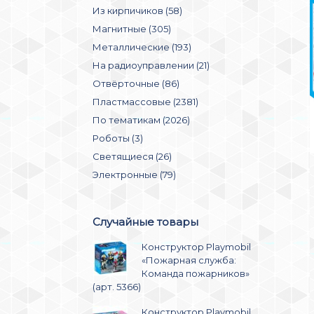
Из кирпичиков (58)
Магнитные (305)
Металлические (193)
На радиоуправлении (21)
Отвёрточные (86)
Пластмассовые (2381)
По тематикам (2026)
Роботы (3)
Светящиеся (26)
Электронные (79)
Случайные товары
Конструктор Playmobil
«Пожарная служба:
Команда пожарников»
(арт. 5366)
Конструктор Playmobil