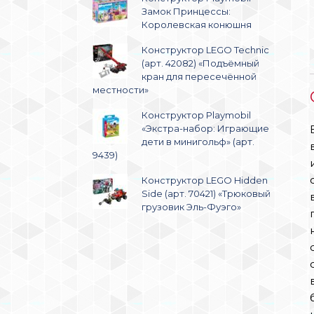
Замок Принцессы:
Королевская конюшня
Конструктор LEGO Technic
(арт. 42082) «Подъёмный
кран для пересечённой
местности»
Конструктор Playmobil
«Экстра-набор: Играющие
дети в минигольф» (арт.
9439)
Конструктор LEGO Hidden
Side (арт. 70421) «Трюковый
грузовик Эль-Фуэго»