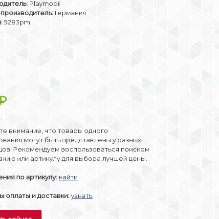
одитель:
Playmobil
-производитель:
Германия
:
9283pm
₽
е внимание, что товары одного
вания могут быть представлены у разных
цов. Рекомендуем воспользоваться поиском
анию или артикулу для выбора лучшей цены.
ния по артикулу:
найти
 оплаты и доставки:
узнать
ть сейчас