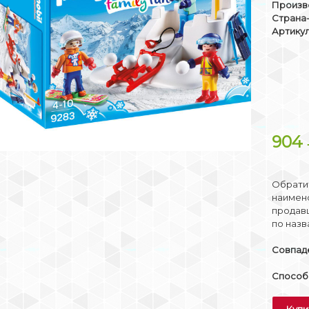
Произв
Страна
Артикул
904
Обратит
наимено
продав
по назв
Совпаде
Способы
Купи