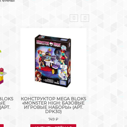
генны!
BLOKS
КОНСТРУКТОР MEGA BLOKS
КОНСТРУКТОР
ЫЕ
«MONSTER HIGH: БАЗОВЫЕ
«MONSTER HI
АРТ.
ИГРОВЫЕ НАБОРЫ» (АРТ.
ФИГУРКИ П
DPK30)
(АРТ. 
749
₽
10