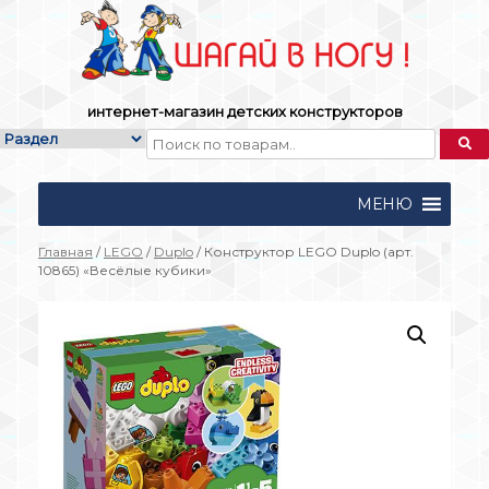
Skip
to
content
интернет-магазин детских конструкторов
МЕНЮ
Главная
/
LEGO
/
Duplo
/ Конструктор LEGO Duplo (арт.
10865) «Весёлые кубики»