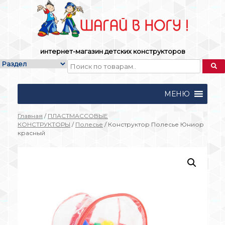
Skip
to
content
интернет-магазин детских конструкторов
МЕНЮ
Главная
/
ПЛАСТМАССОВЫЕ
КОНСТРУКТОРЫ
/
Полесье
/ Конструктор Полесье Юниор
красный