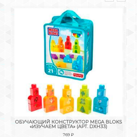
КС
ОБУЧАЮЩИЙ КОНСТРУКТОР MEGA BLOKS
КО
«ИЗУЧАЕМ ЦВЕТА» (АРТ. DXH33)
769
₽