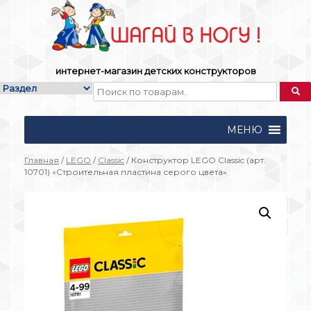
Skip
to
content
интернет-магазин детских конструкторов
МЕНЮ
Главная
/
LEGO
/
Classic
/ Конструктор LEGO Classic (арт.
10701) «Строительная пластина серого цвета»