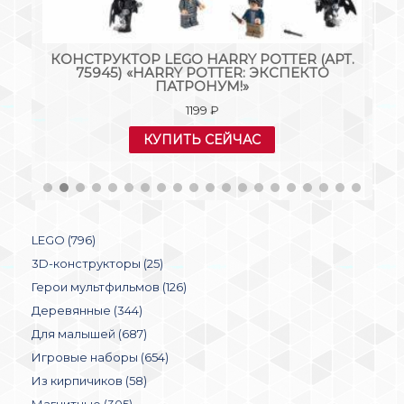
S
КОНСТРУКТОР LEGO HARRY POTTER (АРТ.
К
75945) «HARRY POTTER: ЭКСПЕКТО
ПАТРОНУМ!»
1199
₽
КУПИТЬ СЕЙЧАС
LEGO (796)
3D-конструкторы (25)
Герои мультфильмов (126)
Деревянные (344)
Для малышей (687)
Игровые наборы (654)
Из кирпичиков (58)
Магнитные (305)