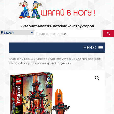
Skip
to
content
интернет-магазин детских конструкторов
МЕНЮ
Главная
/
LEGO
/
Ninjago
/ Конструктор LEGO Ninjago (арт.
71712) «Императорский храм Безумия»