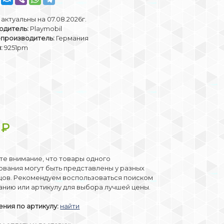
актуальны на 07.08.2026г.
одитель:
Playmobil
-производитель:
Германия
:
9251pm
9
₽
е внимание, что товары одного
вания могут быть представлены у разных
цов. Рекомендуем воспользоваться поиском
анию или артикулу для выбора лучшей цены.
ния по артикулу:
найти