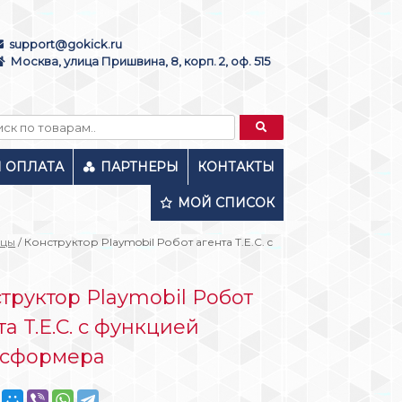
support@gokick.ru
Москва, улица Пришвина, 8, корп. 2, оф. 515
И ОПЛАТА
ПАРТНЕРЫ
КОНТАКТЫ
МОЙ СПИСОК
ьцы
/ Конструктор Playmobil Робот агента T.E.C. c
труктор Playmobil Робот
та T.E.C. c функцией
нсформера