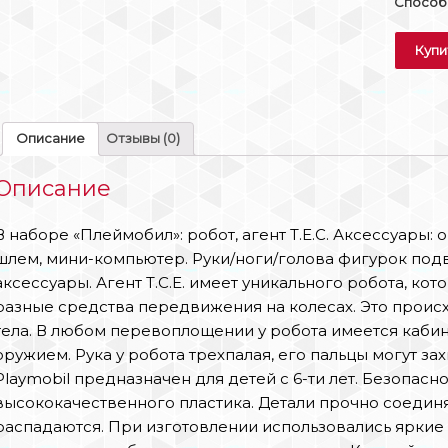
Способы
Купи
Описание
Отзывы (0)
Описание
В наборе «Плеймобил»: робот, агент Т.Е.С. Аксессуары:
шлем, мини-компьютер. Руки/ноги/голова фигурок под
аксессуары. Агент Т.С.Е. имеет уникального робота, к
разные средства передвижения на колесах. Это прои
тела. В любом перевоплощении у робота имеется кабина
оружием. Рука у робота трехпалая, его пальцы могут з
Playmobil предназначен для детей с 6-ти лет. Безопасн
высококачественного пластика. Детали прочно соединя
распадаются. При изготовлении использовались яркие