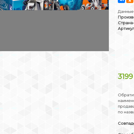
Данные 
Произв
Страна
Артикул
319
Обратит
наимено
продав
по назв
Совпаде