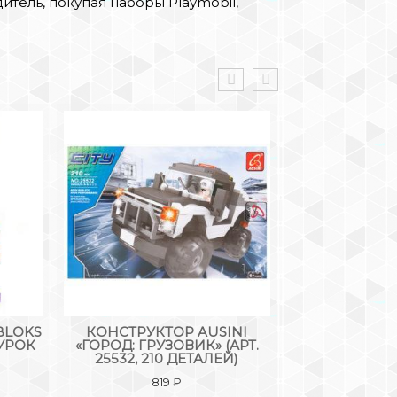
тель, покупая наборы Playmobil,
BLOKS
КОНСТРУКТОР AUSINI
КОНСТРУКТОР
УРОК
«ГОРОД: ГРУЗОВИК» (АРТ.
«МИНЬОНЫ
25532, 210 ДЕТАЛЕЙ)
МИНИ-ИГРОВ
819
₽
14