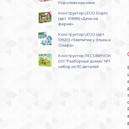
Королевская няня
Конструктор LEGO Duplo
(арт. 10869) «День на
ферме»
Конструктор LEGO (арт.
10920) «Чаепитие у Эльзы и
Олафа»
Конструктор ЛЕСОВИЧОК
001 “Разборный домик” №1
набор из 110 деталей