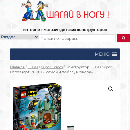
Skip
to
content
интернет-магазин детских конструкторов
МЕНЮ
Главная
/
LEGO
/
Super Heroes
/ Конструктор LEGO Super
Heroes (арт. 76138) «Бэтмен и побег Джокера»