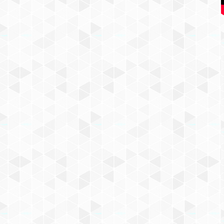
КОНСТРУКТОР LEGO HARRY
POTTER (АРТ. 75954)
«БОЛЬШОЙ ЗАЛ
ХОГВАРТСА»
6329
₽