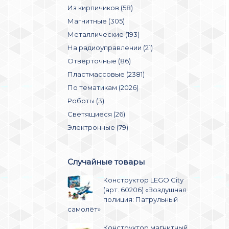
Из кирпичиков (58)
Магнитные (305)
Металлические (193)
На радиоуправлении (21)
Отвёрточные (86)
Пластмассовые (2381)
По тематикам (2026)
Роботы (3)
Светящиеся (26)
Электронные (79)
Случайные товары
Конструктор LEGO City
(арт. 60206) «Воздушная
полиция: Патрульный
самолёт»
Конструктор магнитный