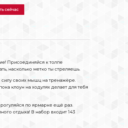
ть сейчас
е! Присоединяйся к толпе
ать, насколько метко ты стреляешь.
й силу своих мышц на тренажёре.
ока клоун на ходулях делает для тебя
рогуляйся по ярмарке ещё раз.
ного отдыха! В набор входит 143