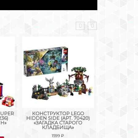
SUPER
КОНСТРУКТОР LEGO
КОНСТРУКТОР
236)
HIDDEN SIDE (АРТ. 70420)
POTTER (АРТ. 
НН»
«ЗАГАДКА СТАРОГО
ГРЕМУЧ
КЛАДБИЩА»
413
1599
₽