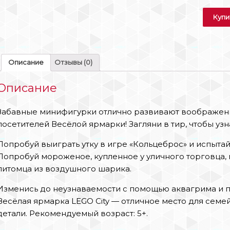
Купи
Описание
Отзывы (0)
Описание
Забавные минифигурки отлично развивают воображени
посетителей Весёлой ярмарки! Загляни в тир, чтобы узн
Попробуй выиграть утку в игре «Кольцеброс» и испыта
Попробуй мороженое, купленное у уличного торговца, п
питомца из воздушного шарика.
Изменись до неузнаваемости с помощью аквагрима и п
Весёлая ярмарка LEGO City — отличное место для семей
детали. Рекомендуемый возраст: 5+.