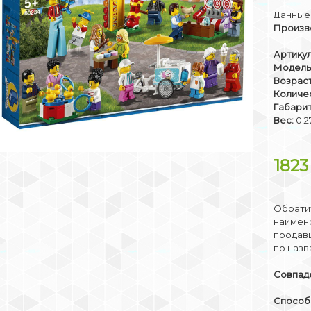
Данные 
Произв
Артикул
Модель
Возраст
Количе
Габари
Вес:
0,2
182
Обратит
наимено
продав
по назв
Совпаде
Способы