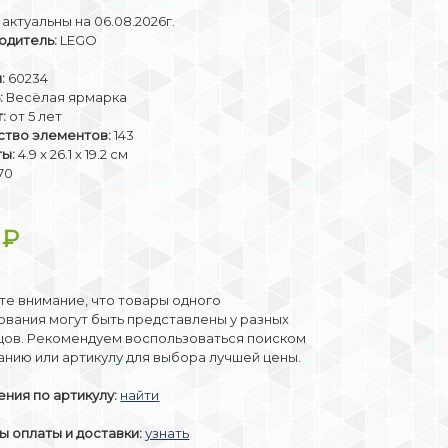
актуальны на 06.08.2026г.
одитель:
LEGO
:
60234
:
Весёлая ярмарка
:
от 5 лет
ство элементов:
143
ты:
4.9 x 26.1 x 19.2 см
70
3
₽
е внимание, что товары одного
вания могут быть представлены у разных
цов. Рекомендуем воспользоваться поиском
анию или артикулу для выбора лучшей цены.
ния по артикулу:
найти
 оплаты и доставки:
узнать