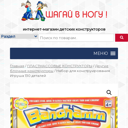
Skip
to
content
интернет-магазин детских конструкторов
МЕНЮ
Главная
/
ПЛАСТМАССОВЫЕ КОНСТРУКТОРЫ
/
Другие
блочные конструкторы
/ Набор для конструирования
Игруша 130 деталей