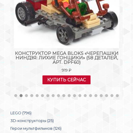
:
КОНСТРУКТОР MEGA BLOKS «ЧЕРЕПАШКИ
К
НИНДЗЯ: ЛИХИЕ ГОНЩИКИ» (58 ДЕТАЛЕЙ,
АРТ. DPF60)
919
₽
КУПИТЬ СЕЙЧАС
LEGO (796)
3D-конструкторы (25)
Герои мультфильмов (126)