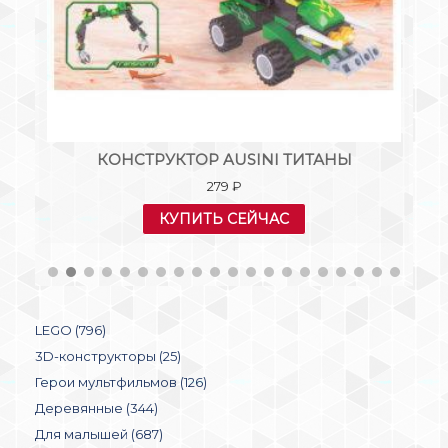
КИ
КОНСТРУКТОР AUSINI ТИТАНЫ
M
»
К
279
₽
КУПИТЬ СЕЙЧАС
LEGO (796)
3D-конструкторы (25)
Герои мультфильмов (126)
Деревянные (344)
Для малышей (687)