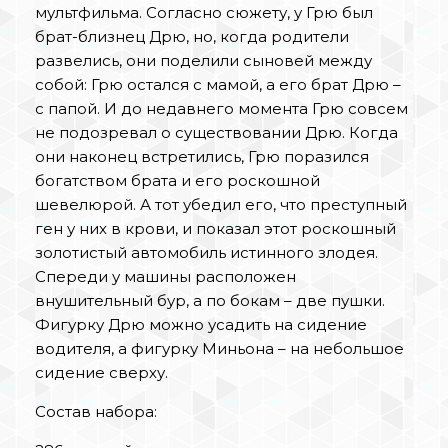
мультфильма. Согласно сюжету, у Грю был
брат-близнец Дрю, но, когда родители
развелись, они поделили сыновей между
собой: Грю остался с мамой, а его брат Дрю –
с папой. И до недавнего момента Грю совсем
не подозревал о существовании Дрю. Когда
они наконец встретились, Грю поразился
богатством брата и его роскошной
шевелюрой. А тот убедил его, что преступный
ген у них в крови, и показал этот роскошный
золотистый автомобиль истинного злодея.
Спереди у машины расположен
внушительный бур, а по бокам – две пушки.
Фигурку Дрю можно усадить на сидение
водителя, а фигурку Миньона – на небольшое
сидение сверху.
Состав набора: