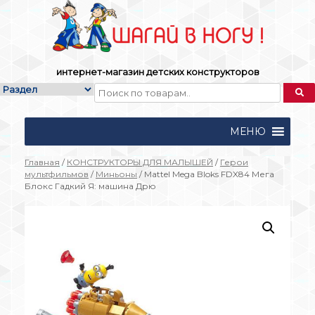
Skip
to
content
интернет-магазин детских конструкторов
МЕНЮ
Главная
/
КОНСТРУКТОРЫ ДЛЯ МАЛЫШЕЙ
/
Герои
мультфильмов
/
Миньоны
/ Mattel Mega Bloks FDX84 Мега
Блокс Гадкий Я: машина Дрю