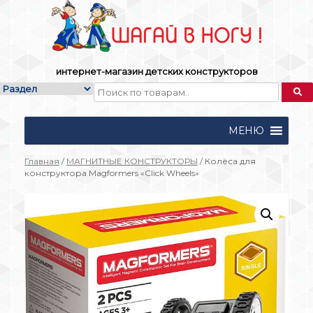
Skip
to
content
интернет-магазин детских конструкторов
МЕНЮ
Главная
/
МАГНИТНЫЕ КОНСТРУКТОРЫ
/ Колёса для
конструктора Magformers «Click Wheels»