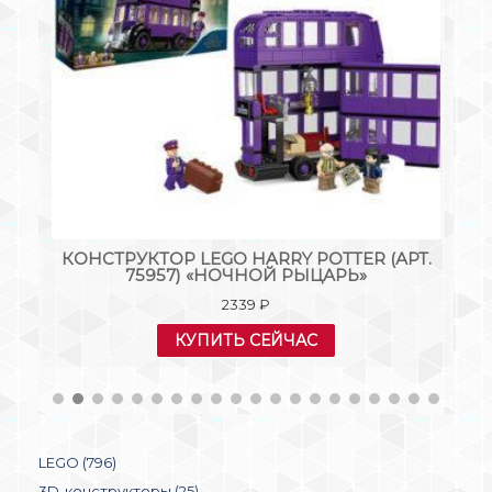
Т.
КОНСТРУКТОР LEGO HARRY POTTER (АРТ.
К
75957) «НОЧНОЙ РЫЦАРЬ»
2339
₽
КУПИТЬ СЕЙЧАС
LEGO (796)
3D-конструкторы (25)