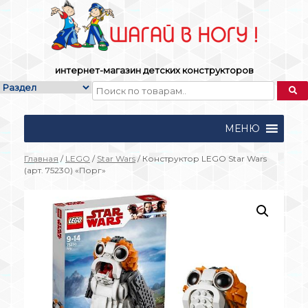
Skip
to
content
интернет-магазин детских конструкторов
МЕНЮ
Главная
/
LEGO
/
Star Wars
/ Конструктор LEGO Star Wars
(арт. 75230) «Порг»