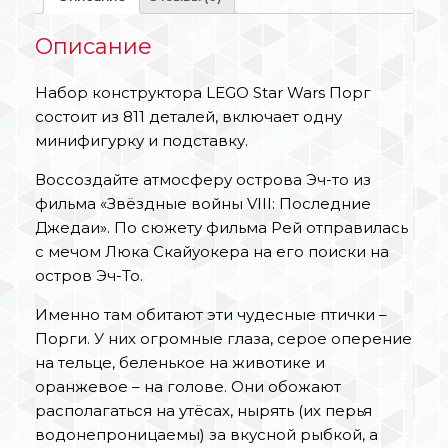
Описание
Набор конструктора LEGO Star Wars Порг
состоит из 811 деталей, включает одну
минифигурку и подставку.
Воссоздайте атмосферу острова Эч-то из
фильма «Звёздные войны VIII: Последние
Джедаи». По сюжету фильма Рей отправилась
с мечом Люка Скайуокера на его поиски на
остров Эч-То.
Именно там обитают эти чудесные птички –
Порги. У них огромные глаза, серое оперение
на тельце, беленькое на животике и
оранжевое – на голове. Они обожают
располагаться на утёсах, нырять (их перья
водонепроницаемы) за вкусной рыбкой, а