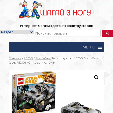
Skip
to
content
интернет-магазин детских конструкторов
МЕНЮ
Главная
/
LEGO
/
Star Wars
/ Конструктор LEGO Star Wars
(арт. 75210) «Спидер Молоха»