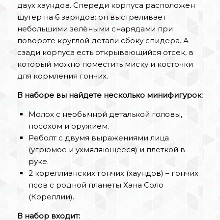
двух хаундов. Спереди корпуса расположен
шутер на 6 зарядов: он выстреливает
небольшими зелёными снарядами при
повороте круглой детали сбоку спидера. А
сзади корпуса есть открывающийся отсек, в
который можно поместить миску и косточки
для кормления гончих.
В наборе вы найдете несколько минифигурок:
Молох с необычной деталькой головы,
посохом и оружием.
Реболт с двумя выражениями лица
(угрюмое и ухмяляющееся) и плеткой в
руке.
2 кореллианских гончих (хаундов) – гончих
псов с родной планеты Хана Соло
(Кореллии).
В набор входит: