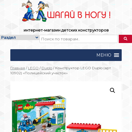
Skip
to
content
интернет-магазин детских конструкторов
МЕНЮ
Главная
/
LEGO
/
Duplo
/ Конструктор LEGO Duplo (арт.
10902) «Полицейский участок»