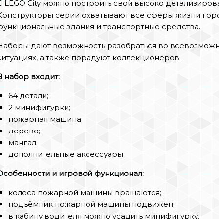
С LEGO City можно построить свой высоко детализиров
Конструкторы серии охватывают все сферы жизни горо
функциональные здания и транспортные средства.
Наборы дают возможность разобраться во всевозмож
ситуациях, а также порадуют коллекционеров.
В набор входит:
64 детали;
2 минифигурки;
пожарная машина;
дерево;
мангал;
дополнительные аксессуары.
Особенности и игровой функционал:
колеса пожарной машины вращаются;
подъёмник пожарной машины подвижен;
в кабину водителя можно усадить минифигурку.