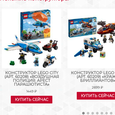
КОНСТРУКТОР LEGO CITY
КОНСТРУКТОР LEGO 
(АРТ. 60209) «КРАЖА
(АРТ. 60217) «ПОЖА
БРИЛЛИАНТОВ»
САМОЛЁТ»
2699
₽
2129
₽
КУПИТЬ СЕЙЧАС
КУПИТЬ СЕЙЧАС