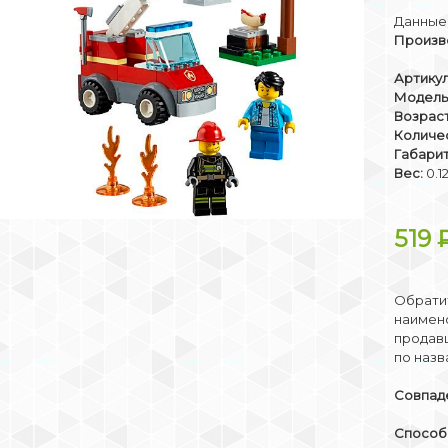
Данные 
Произв
Артикул
Модель
Возраст
Количе
Габари
Вес:
0.1
519
Обратит
наимено
продав
по назв
Совпаде
Способы