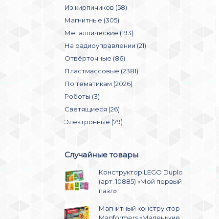
Из кирпичиков (58)
Магнитные (305)
Металлические (193)
На радиоуправлении (21)
Отвёрточные (86)
Пластмассовые (2381)
По тематикам (2026)
Роботы (3)
Светящиеся (26)
Электронные (79)
Случайные товары
Конструктор LEGO Duplo
(арт. 10885) «Мой первый
пазл»
Магнитный конструктор
Magformers «Маленькие