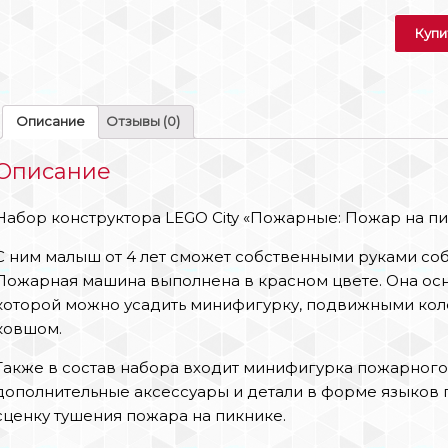
Купи
Описание
Отзывы (0)
Описание
Набор конструктора LEGO City «Пожарные: Пожар на пик
С ним малыш от 4 лет сможет собственными руками со
Пожарная машина выполнена в красном цвете. Она осн
которой можно усадить минифигурку, подвижными ко
ковшом.
Также в состав набора входит минифигурка пожарного
дополнительные аксессуары и детали в форме языков 
сценку тушения пожара на пикнике.