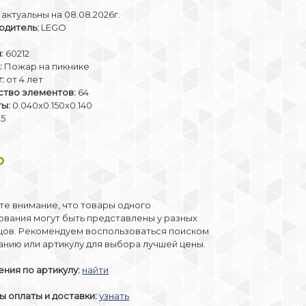
актуальны на 08.08.2026г.
одитель:
LEGO
:
60212
:
Пожар на пикнике
:
от 4 лет
ство элементов:
64
ты:
0.040x0.150x0.140
25
₽
е внимание, что товары одного
вания могут быть представлены у разных
цов. Рекомендуем воспользоваться поиском
анию или артикулу для выбора лучшей цены.
ния по артикулу:
найти
 оплаты и доставки:
узнать