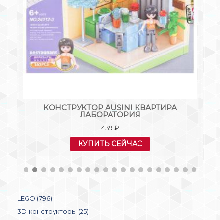
KS
КОНСТРУКТОР AUSINI КВАРТИРА
К
ЛАБОРАТОРИЯ
439
₽
КУПИТЬ СЕЙЧАС
LEGO (796)
3D-конструкторы (25)