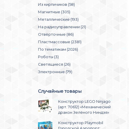
Из кирпичиков (58)
Магнитные (305)
Металлические (193)
На радиоуправлении (21)
Отвёрточные (86)
Пластмассовые (2381)
По тематикам (2026)
Роботы (3)
Светящиеся (26)
Электронные (79)
Случайные товары
Конструктор LEGO Ninjago
(арт. 70612) «Механический
дракон Зелёного Ниндзя»
Конструктор Playmobil
Городской Аэропорт: