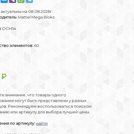
актуальны на 08.08.2026г.
одитель:
Mattel Mega Bloks
:
DCH54
ство элементов:
60
9
₽
е внимание, что товары одного
вания могут быть представлены у разных
цов. Рекомендуем воспользоваться поиском
анию или артикулу для выбора лучшей цены.
ния по артикулу:
найти