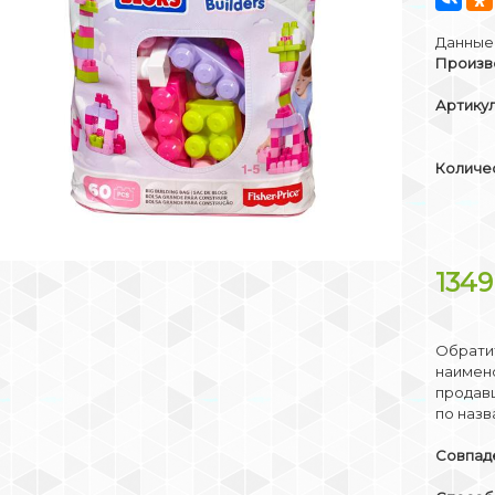
Данные 
Произв
Артикул
Количе
134
Обратит
наимено
продав
по назв
Совпаде