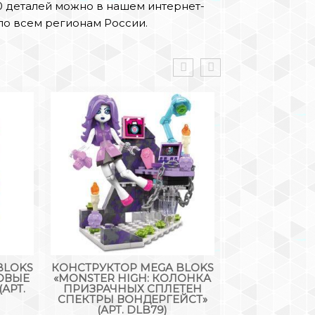
0 деталей можно в нашем интернет-
по всем регионам России.
BLOKS
КОНСТРУКТОР MEGA BLOKS
КОНСТРУКТ
ЗОВЫЕ
«MONSTER HIGH: КОЛОНКА
«ГОРОД: ГРУ
АРТ.
ПРИЗРАЧНЫХ СПЛЕТЕН
25532, 21
СПЕКТРЫ ВОНДЕРГЕЙСТ»
81
(АРТ. DLB79)