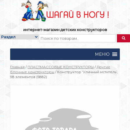
Skip
to
content
интернет-магазин детских конструкторов
МЕНЮ
Главная
/
ПЛАСТМАССОВЫЕ КОНСТРУКТОРЫ
/
Другие
блочные конструкторы
/ Конструктор ‘Уличный мститель’,
98 элементов (5882)