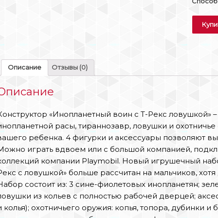
Способы
Купи
Описание
Отзывы (0)
Описание
Конструктор «Инопланетный воин с Т-Рекс ловушкой» –
инопланетной расы, тираннозавр, ловушки и охотничье
вашего ребенка. 4 фигурки и аксессуары позволяют в
Можно играть вдвоем или с большой компанией, подкл
коллекций компании Playmobil. Новый игрушечный набо
Рекс с ловушкой» больше рассчитан на мальчиков, хотя
Набор состоит из: 3 сине-фиолетовых инопланетян; зе
ловушки из кольев с полностью рабочей дверцей; аксес
и колья); охотничьего оружия: копья, топора, дубинки и