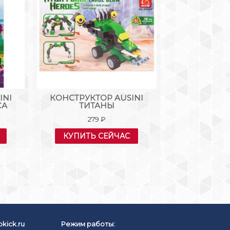
INI
КОНСТРУКТОР AUSINI
КОНСТРУКТО
СА
ТИТАНЫ
РОБОТ-ТРА
279
₽
39
КУПИТЬ СЕЙЧАС
КУПИТЬ
kick.ru
Режим работы: