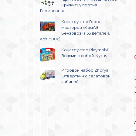
Кружитцу против
Гармадона»
Конструктор Город
мастеров «КамАЗ:
Бензовоз» (155 деталей,
арт. 5006)
Конструктор Playmobil
Возьми с собой: Кухня
Игровой набор Zhorya
Отверткин с салатовой
кабиной