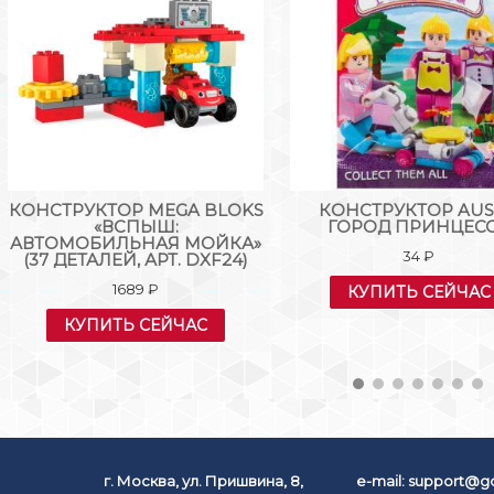
КОНСТРУКТОР MEGA BLOKS
КОНСТРУКТОР AUS
«ВСПЫШ:
ГОРОД ПРИНЦЕС
АВТОМОБИЛЬНАЯ МОЙКА»
34
₽
(37 ДЕТАЛЕЙ, АРТ. DXF24)
1689
₽
КУПИТЬ СЕЙЧАС
КУПИТЬ СЕЙЧАС
г. Москва, ул. Пришвина, 8,
e-mail:
support@go