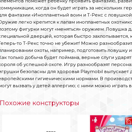
элементов поможет ребенку проявить фантазию, разви
коммуникации, когда он будет играть за нескольк
для фантазии «Инопланетный воин и Т-Рекс с ловушкой»
Оружие легко крепится к лапам инопланетных охотник
поэтому фигурки могут «меняться» оружием. Ловушка 
специальной дверцей, которая быстро захлопывается, к
Теперь-то Т-Рекс точно не убежит! Можно разнообрази
планировании охоты, например, подготовить ловушку и 
Как только добыча будет поймана, верные слуги ударят 
короля об успешной охоте. Игру разнообразят персона
игрушки безопасны для здоровья Playmobil выпускает 
европейскими гигиеническими нормами. В производст
могут вызвать у детей аллергию; с ними можно играть в
Похожие конструкторы