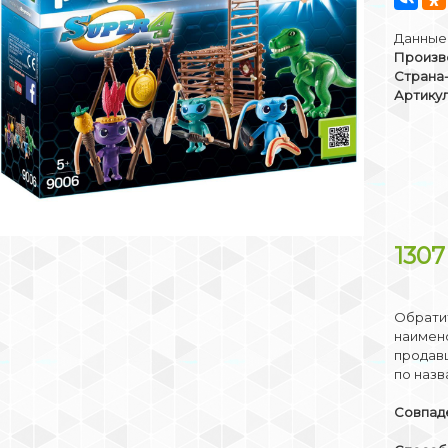
Данные 
Произв
Страна
Артикул
130
Обратит
наимено
продав
по назв
Совпаде