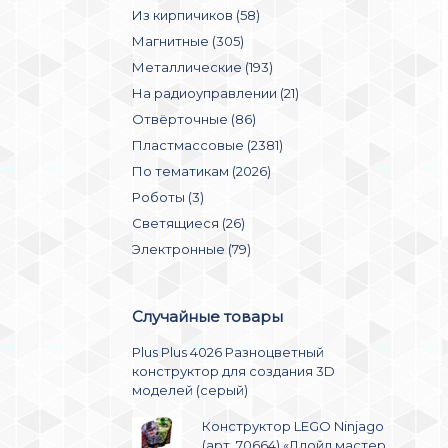
Из кирпичиков (58)
Магнитные (305)
Металлические (193)
На радиоуправлении (21)
Отвёрточные (86)
Пластмассовые (2381)
По тематикам (2026)
Роботы (3)
Светящиеся (26)
Электронные (79)
Случайные товары
Plus Plus 4026 Разноцветный
конструктор для создания 3D
моделей (серый)
Конструктор LEGO Ninjago
(арт. 70664) «Ллойд мастер