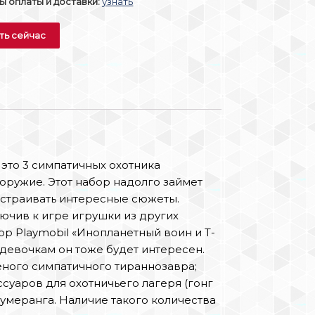
 оплаты и доставки:
узнать
ть сейчас
 это 3 симпатичных охотника
 оружие. Этот набор надолго займет
ыстраивать интересные сюжеты.
ючив к игре игрушки из других
р Playmobil «Инопланетный воин и Т-
 девочкам он тоже будет интересен.
леного симпатичного тираннозавра;
суаров для охотничьего лагеря (гонг
 бумеранга. Наличие такого количества