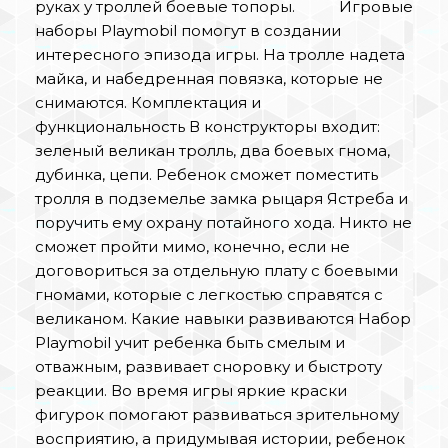
руках у троллей боевые топоры. Игровые
наборы Playmobil помогут в создании
интересного эпизода игры. На тролле надета
майка, и набедренная повязка, которые не
снимаются. Комплектация и
функциональность В конструкторы входит:
зеленый великан тролль, два боевых гнома,
дубинка, цепи. Ребенок сможет поместить
тролля в подземелье замка рыцаря Ястреба и
поручить ему охрану потайного хода. Никто не
сможет пройти мимо, конечно, если не
договориться за отдельную плату с боевыми
гномами, которые с легкостью справятся с
великаном. Какие навыки развиваются Набор
Playmobil учит ребенка быть смелым и
отважным, развивает сноровку и быстроту
реакции. Во время игры яркие краски
фигурок помогают развиваться зрительному
восприятию, а придумывая истории, ребенок