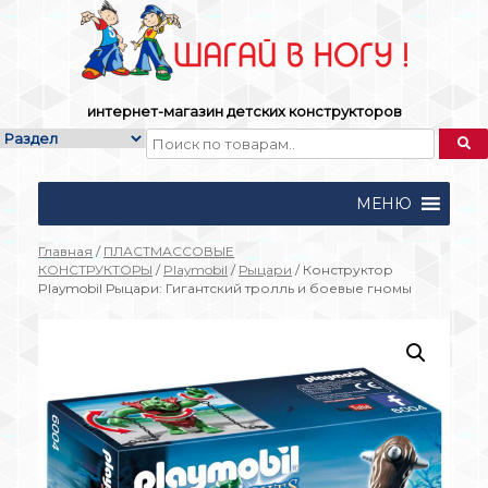
Skip
to
content
интернет-магазин детских конструкторов
МЕНЮ
Главная
/
ПЛАСТМАССОВЫЕ
КОНСТРУКТОРЫ
/
Playmobil
/
Рыцари
/ Конструктор
Playmobil Рыцари: Гигантский тролль и боевые гномы