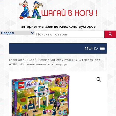
Skip
to
content
интернет-магазин детских конструкторов
МЕНЮ
Главная
/
LEGO
/
Friends
/ Конструктор LEGO Friends (арт.
41367) «Соревнования по конкуру»