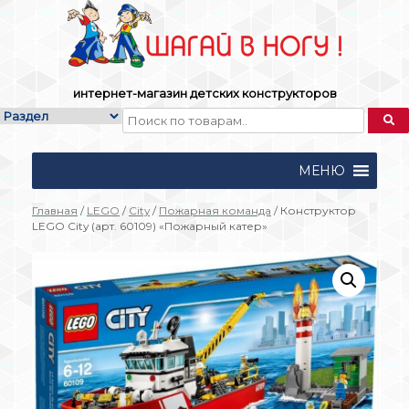
Skip
to
content
интернет-магазин детских конструкторов
МЕНЮ
Главная
/
LEGO
/
City
/
Пожарная команда
/ Конструктор
LEGO City (арт. 60109) «Пожарный катер»