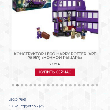
Т.
КОНСТРУКТОР LEGO BRICKHEADZ (АРТ.
К
41602) «БРИКХЕДЗ РЕЙ»
449
₽
КУПИТЬ СЕЙЧАС
LEGO (796)
3D-конструкторы (25)