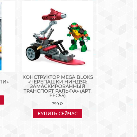
КОНСТРУКТОР MEGA BLOKS
КОНСТРУКТ
ЛИ»
«ЧЕРЕПАШКИ НИНДЗЯ:
ГОРОД П
ЗАМАСКИРОВАННЫЙ
3
ТРАНСПОРТ РАЛЬФА» (АРТ.
FFC55)
КУПИТЬ
799
₽
КУПИТЬ СЕЙЧАС