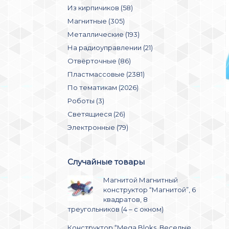
Из кирпичиков (58)
Магнитные (305)
Металлические (193)
На радиоуправлении (21)
Отвёрточные (86)
Пластмассовые (2381)
По тематикам (2026)
Роботы (3)
Светящиеся (26)
Электронные (79)
Случайные товары
Магнитой Магнитный
конструктор “Магнитой”, 6
квадратов, 8
треугольников (4 – с окном)
Конструктор “Mega Bloks. Веселые