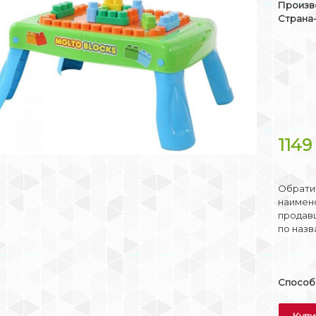
Произв
Страна
114
Обратит
наимено
продав
по назв
Способы
Купи