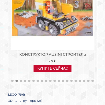
:
КОНСТРУКТОР AUSINI СТРОИТЕЛЬ
КО
Й,
719
₽
КУПИТЬ СЕЙЧАС
LEGO (796)
3D-конструкторы (25)