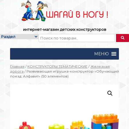
Skip
to
content
интернет-магазин детских конструкторов
МЕНЮ
Главная
/
КОНСТРУКТОРЫ ТЕМАТИЧЕСКИЕ
/
Железная
дорога
/ Развивающая игрушка-конструктор «Обучающий
поезд: Алфавит» (50 элементов)