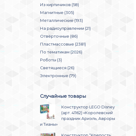
Из кирпичиков (58)
Магнитные (305)
Металлические (193)
На радиоуправлении (21)
Отвёрточные (86)
Пластмассовые (2381)
По тематикам (2026)
Роботы (3)
Светящиеся (26)
Электронные (79)
Случайные товары
Конструктор LEGO Disney
(арт. 41162) «Королевский
праздник Ариэль, Авроры
и Тианы»
Конструктор “Крепость