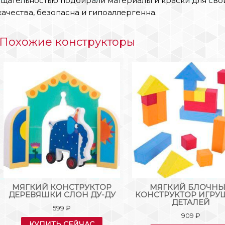
тщательностью подбирали материалы и краски для сво
качества, безопасна и гипоаллергенна.
Похожие конструкторы
МЯГКИЙ КОНСТРУКТОР
МЯГКИЙ БЛОЧН
ДЕРЕВЯШКИ СЛОН ДУ-ДУ
КОНСТРУКТОР ИГРУ
ДЕТАЛЕЙ
599
₽
909
₽
КУПИТЬ СЕЙЧАС