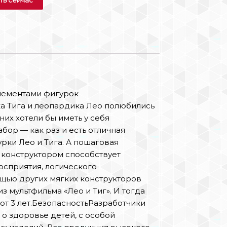
элементами фигурок
а Тига и леопардика Лео полюбились
них хотели бы иметь у себя
ор — как раз и есть отличная
рки Лео и Тига. А пошаговая
с конструктором способствует
осприятия, логического
щью других мягких конструкторов
 мультфильма «Лео и Тиг». И тогда
от 3 лет.БезопасностьРазработчики
 о здоровье детей, с особой