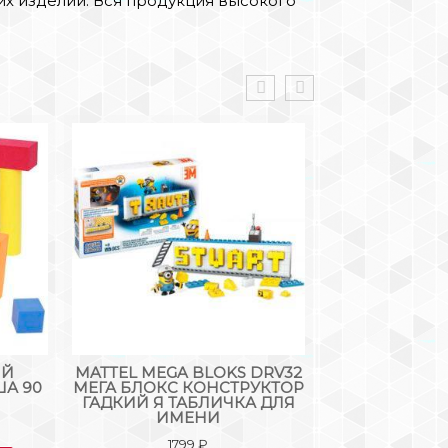
их изделий. Вся продукция высокого
ЫЙ
MATTEL MEGA BLOKS DRV32
МЯГКИЙ 
ША 90
МЕГА БЛОКС КОНСТРУКТОР
КОНСТРУКТОР
ГАДКИЙ Я ТАБЛИЧКА ДЛЯ
ДЕТ
ИМЕНИ
111
1799
₽