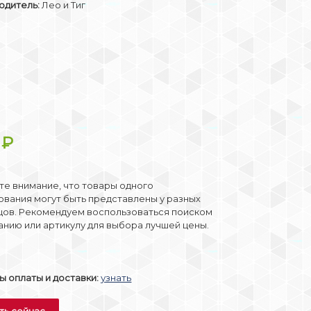
одитель:
Лео и Тиг
9
₽
е внимание, что товары одного
вания могут быть представлены у разных
цов. Рекомендуем воспользоваться поиском
анию или артикулу для выбора лучшей цены.
 оплаты и доставки:
узнать
ть сейчас