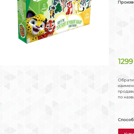
Произв
129
Обратит
наимено
продав
по назв
Способы
Купи