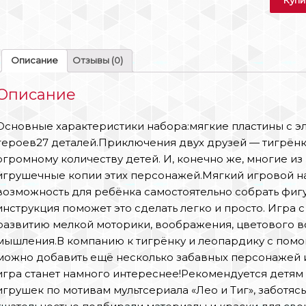
Описание
Отзывы (0)
Описание
Основные характеристики набора:мягкие пластины с 
героев27 деталей.Приключения двух друзей — тигрёнк
огромному количеству детей. И, конечно же, многие из 
игрушечные копии этих персонажей.Мягкий игровой наб
возможность для ребёнка самостоятельно собрать фигу
инструкция поможет это сделать легко и просто. Игра 
развитию мелкой моторики, воображения, цветового в
мышления.В компанию к тигрёнку и леопардику с помо
можно добавить ещё несколько забавных персонажей из
игра станет намного интереснее!Рекомендуется детям 
игрушек по мотивам мультсериала «Лео и Тиг», заботясь