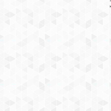
КОНСТРУКТОР MEGA BLOKS
«ЧЕРЕПАШКИ НИНДЗЯ:
ЛИХИЕ ГОНЩИКИ» (58
ДЕТАЛЕЙ, АРТ. DPF60)
919
₽