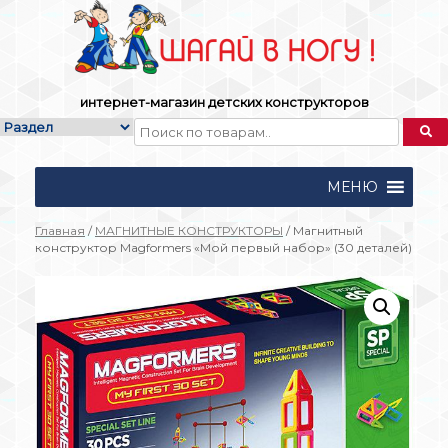
Skip
to
content
интернет-магазин детских конструкторов
МЕНЮ
Главная
/
МАГНИТНЫЕ КОНСТРУКТОРЫ
/ Магнитный
конструктор Magformers «Мой первый набор» (30 деталей)