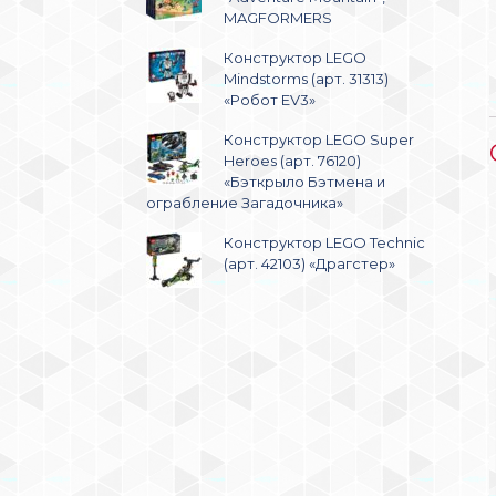
MAGFORMERS
Конструктор LEGO
Mindstorms (арт. 31313)
«Робот EV3»
Конструктор LEGO Super
Heroes (арт. 76120)
«Бэткрыло Бэтмена и
ограбление Загадочника»
Конструктор LEGO Technic
(арт. 42103) «Драгстер»