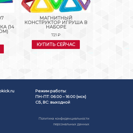
07
МАГНИТНЫЙ
КОНСТ
КОНСТРУКТОР ИГРУША В
МАГНИТНЫ
А (14
НАБОРЕ
ЁЛОЧКОЙ» (
НОМ)
721
₽
139
КУПИТЬ СЕЙЧАС
КУПИТЬ
kick.ru
Режим работы:
ПН-ПТ: 06:00 – 16:00 (мск)
СБ, ВС: выходной
Политика конфиденциальности
персональных данных