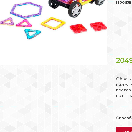
Произв
204
Обратит
наимено
продав
по назв
Способы
Купи