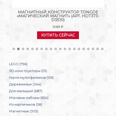
ОЙ
МАГНИТНЫЙ КОНСТРУКТОР TONGDE
К
«МАГИЧЕСКИЙ МАГНИТ» (АРТ. HDT373-
D3510)
1069
₽
КУПИТЬ СЕЙЧАС
LEGO (796)
3D-конструкторы (25)
Герои мультфильмов (126)
Деревянные (344)
Для малышей (687)
Игровые наборы (654)
Из кирпичиков (58)
Магнитные (305)