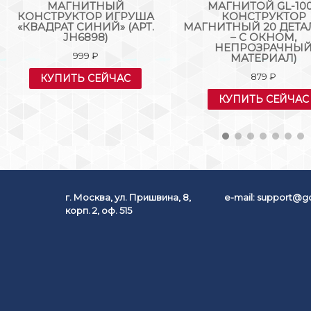
МАГНИТНЫЙ
МАГНИТОЙ GL-10
КОНСТРУКТОР ИГРУША
КОНСТРУКТОР
«КВАДРАТ СИНИЙ» (АРТ.
МАГНИТНЫЙ 20 ДЕТАЛ
JH6898)
– С ОКНОМ,
НЕПРОЗРАЧНЫ
999
₽
МАТЕРИАЛ)
879
₽
КУПИТЬ СЕЙЧАС
КУПИТЬ СЕЙЧАС
г. Москва, ул. Пришвина, 8,
e-mail:
support@go
корп. 2, оф. 515