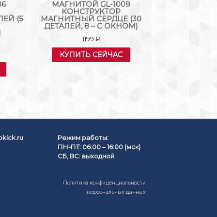
06
МАГНИТОЙ GL-1009
КОНСТ
КОНСТРУКТОР
МАГНИТНЫЙ «
ЕЙ (5
МАГНИТНЫЙ СЕРДЦЕ (30
ДЕТА
ДЕТАЛЕЙ, 8 – С ОКНОМ)
139
Й
1199
₽
КУПИТЬ
КУПИТЬ СЕЙЧАС
kick.ru
Режим работы:
ПН-ПТ: 06:00 – 16:00 (мск)
СБ, ВС: выходной
Политика конфиденциальности
персональных данных