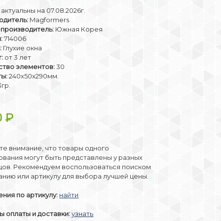
актуальны на 07.08.2026г.
одитель:
Magformers
-производитель:
Южная Корея
:
714006
:
Глухие окна
:
от 3 лет
ство элементов:
30
ты:
240x50x290мм.
гр.
0
₽
е внимание, что товары одного
вания могут быть представлены у разных
цов. Рекомендуем воспользоваться поиском
анию или артикулу для выбора лучшей цены.
ния по артикулу:
найти
 оплаты и доставки:
узнать