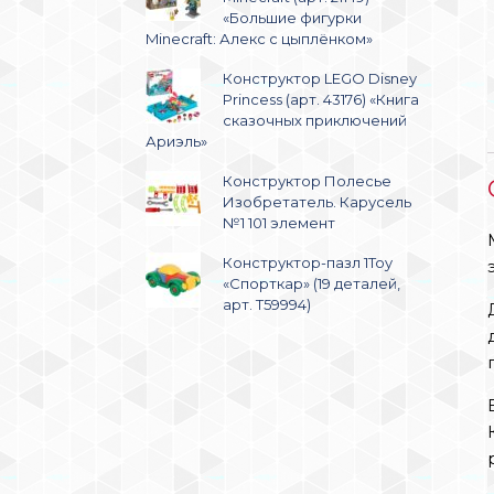
«Большие фигурки
Minecraft: Алекс с цыплёнком»
Конструктор LEGO Disney
Princess (арт. 43176) «Книга
сказочных приключений
Ариэль»
Конструктор Полесье
Изобретатель. Карусель
№1 101 элемент
Конструктор-пазл 1Toy
«Спорткар» (19 деталей,
арт. Т59994)