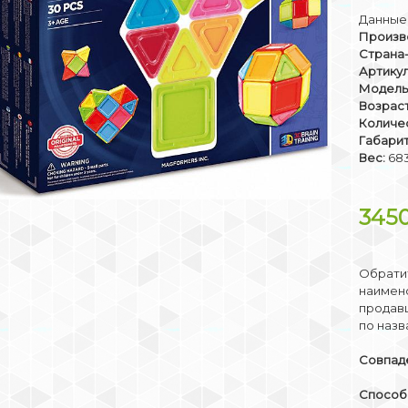
Данные 
Произв
Страна
Артикул
Модель
Возраст
Количе
Габари
Вес:
683
345
Обратит
наимено
продав
по назв
Совпаде
Способы