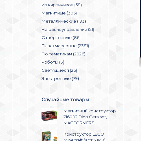
Из кирпичиков (58)
Магнитные (305)
Металлические (193)
На радиоуправлении (21)
Отвёрточные (86)
Пластмассовые (2381)
По тематикам (2026)
Роботы (3)
Светящиеся (26)
Электронные (79)
Случайные товары
Магнитный конструктор
716002 Dino Cera set,
MAGFORMERS
Конструктор LEGO
Mineсraft (арт. 21149)