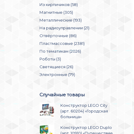
Из кирпичиков (58)
Магнитные (305)
Металлические (193)
На радиоуправлении (21)
Отвёрточные (86)
Пластмассовые (2381)
По тематикам (2026)
Роботы (3)
Светящиеся (26)
Электронные (79)
Случайные товары
Конструктор LEGO City
(арт. 60204) «Городская
больница»
Конструктор LEGO Duplo
(арт. 10910) «Путешествие