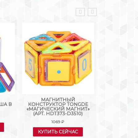
МАГНИТНЫЙ
МАГНИТОЙ
ША В
КОНСТРУКТОР TONGDE
КОНСТ
«МАГИЧЕСКИЙ МАГНИТ»
МАГНИТНЫЙ
(АРТ. HDT373-D3510)
ДЕТАЛЕЙ, 2
1069
₽
109
КУПИТЬ СЕЙЧАС
КУПИТЬ