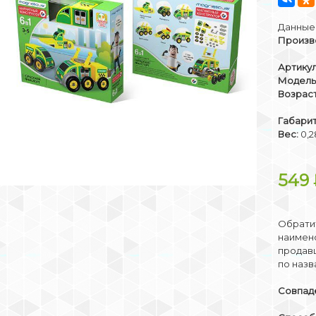
Данные 
Произв
Артикул
Модель
Возраст
Габари
Вес:
0,2
549
Обратит
наимено
продав
по назв
Совпаде