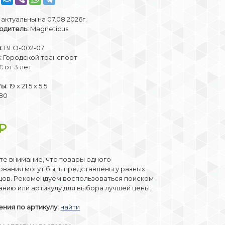
актуальны на 07.08.2026г.
одитель:
Magneticus
:
BLO-002-07
:
Городской транспорт
:
от 3 лет
ты:
19 х 21.5 х 5.5
80
₽
е внимание, что товары одного
вания могут быть представлены у разных
цов. Рекомендуем воспользоваться поиском
анию или артикулу для выбора лучшей цены.
ния по артикулу:
найти