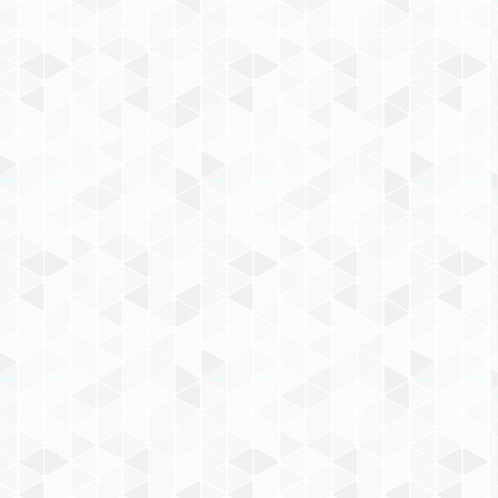
МАГНИТНЫЙ НАБОР ДЛЯ
КОНСТРУИРОВАНИЯ
ИГРУША (АРТ. JH8878)
499
₽
КУПИТЬ СЕЙЧАС