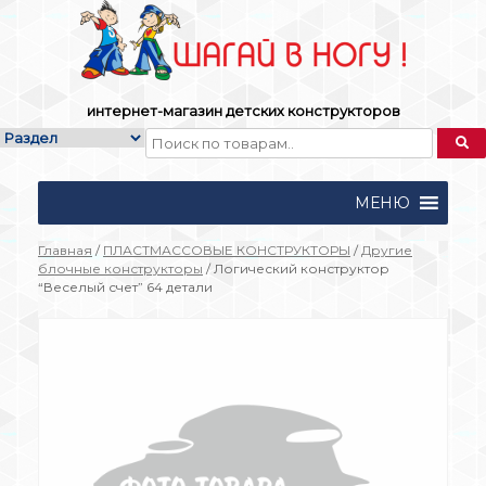
Skip
to
content
интернет-магазин детских конструкторов
МЕНЮ
Главная
/
ПЛАСТМАССОВЫЕ КОНСТРУКТОРЫ
/
Другие
блочные конструкторы
/ Логический конструктор
“Веселый счет” 64 детали