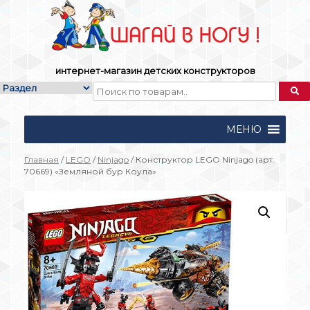
Skip
to
content
интернет-магазин детских конструкторов
МЕНЮ
Главная
/
LEGO
/
Ninjago
/ Конструктор LEGO Ninjago (арт.
70669) «Земляной бур Коула»