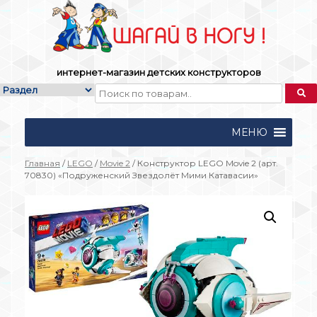
Skip
to
content
интернет-магазин детских конструкторов
МЕНЮ
Главная
/
LEGO
/
Movie 2
/ Конструктор LEGO Movie 2 (арт.
70830) «Подруженский Звездолёт Мими Катавасии»