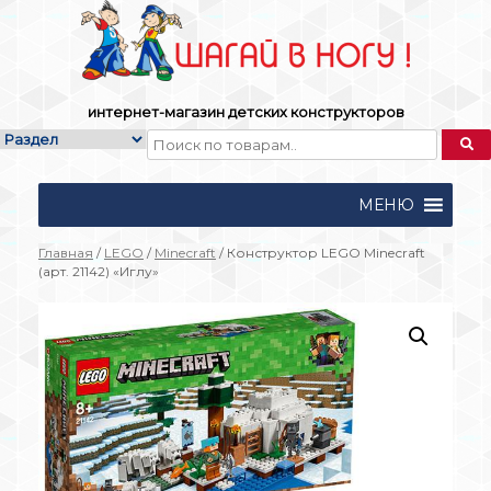
Skip
to
content
интернет-магазин детских конструкторов
МЕНЮ
Главная
/
LEGO
/
Mineсraft
/ Конструктор LEGO Mineсraft
(арт. 21142) «Иглу»