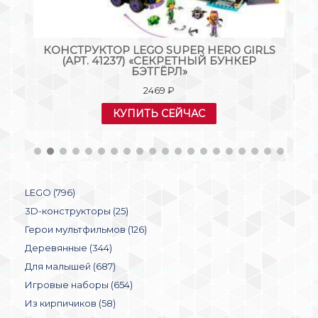
Т.
КОНСТРУКТОР LEGO SUPER HERO GIRLS
К
:
(АРТ. 41237) «СЕКРЕТНЫЙ БУНКЕР
70
БЭТГЁРЛ»
2469
₽
КУПИТЬ СЕЙЧАС
LEGO (796)
3D-конструкторы (25)
Герои мультфильмов (126)
Деревянные (344)
Для малышей (687)
Игровые наборы (654)
Из кирпичиков (58)